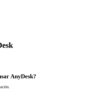
Desk
 usar AnyDesk?
zación.